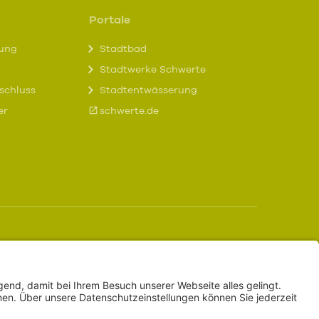
Portale
tung
Stadtbad
Stadtwerke Schwerte
schluss
Stadtentwässerung
er
schwerte.de
iche Infos