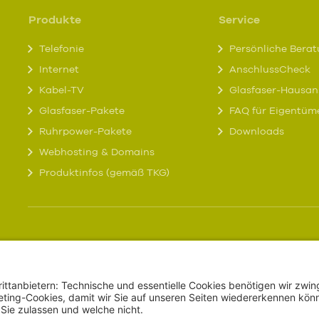
Produkte
Service
Telefonie
Persönliche Bera
Internet
AnschlussCheck
Kabel-TV
Glasfaser-Hausan
Glasfaser-Pakete
FAQ für Eigentüm
Ruhrpower-Pakete
Downloads
Webhosting & Domains
Produktinfos (gemäß TKG)
Kontakt
Online-Kundenportal
Datenschutz
Anfahrt
AGB & vorvertragl