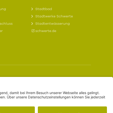
tung
Stadtbad
Stadtwerke Schwerte
schluss
Stadtentwässerung
er
schwerte.de
iche Infos
rklärung