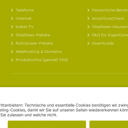
Telefonie
Persönliche Bera
Internet
AnschlussCheck
Kabel-TV
Glasfaser-Hausan
Glasfaser-Pakete
FAQ für Eigentüm
Ruhrpower-Pakete
Downloads
Webhosting & Domains
Produktinfos (gemäß TKG)
Kontakt
Online-Kundenportal
Datenschutz
Anfahrt
AGB & vorvertragl
Impressum
Barrierefreiheitse